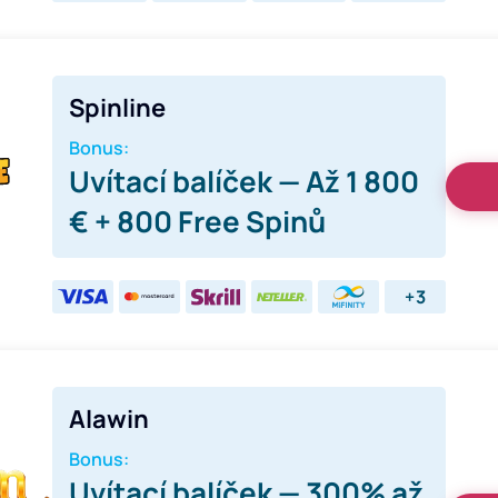
Spinline
Bonus:
Uvítací balíček — Až 1 800
€ + 800 Free Spinů
+3
Alawin
Bonus:
Uvítací balíček — 300% až