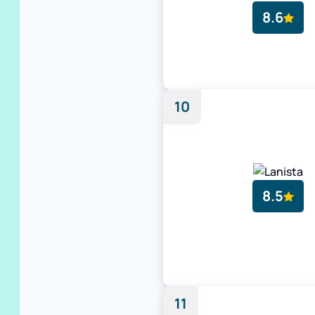
8.6
10
8.5
11