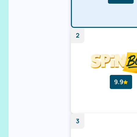
2
9.9
3