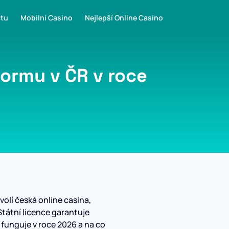
čtu
Mobilní Casino
Nejlepší Online Casino
formu v ČR v roce
olí česká online casina,
Státní licence garantuje
 funguje v roce 2026 a na co