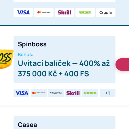
Spinboss
Bonus:
Uvítací balíček — 400% až
375 000 Kč + 400 FS
+1
Casea