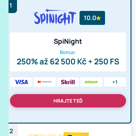
1
10.0
SpiNight
Bonus:
250% až 62 500 Kč + 250 FS
+1
HRAJTE TEĎ
2