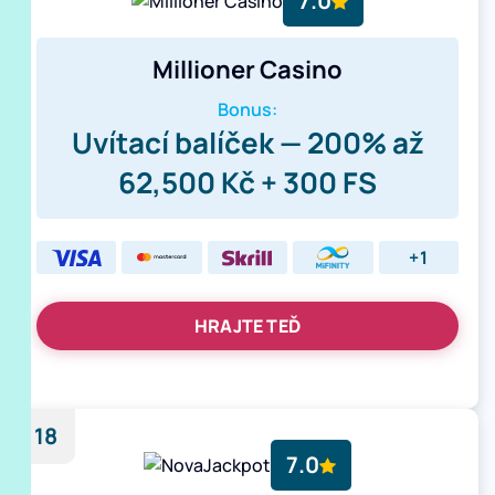
7.0
Millioner Сasino
Bonus:
Uvítací balíček — 200% až
62,500 Kč + 300 FS
+1
HRAJTE TEĎ
18
7.0