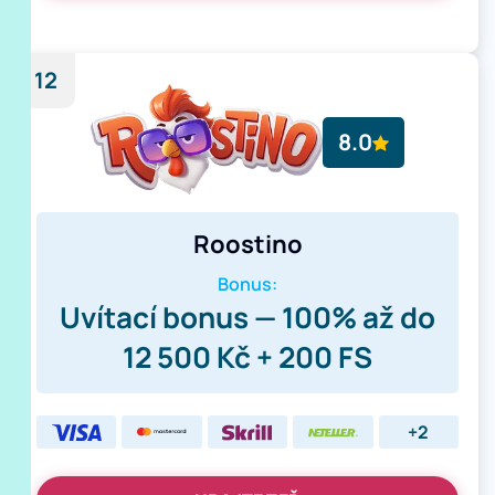
12
8.0
Roostino
Bonus:
Uvítací bonus — 100% až do
12 500 Kč + 200 FS
+2