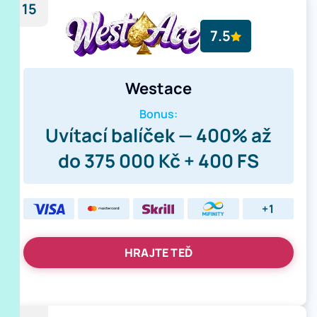
15
7.5
Westace
Bonus:
Uvítací balíček — 400% až
do 375 000 Kč + 400 FS
+1
HRAJTE TEĎ