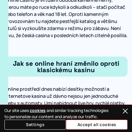
Online casino je virtuální obdoba kamenné herny,
kterou máte po ruce kdykoli a odkudkoli – stačí počítač
nebo telefon a věk nad 18 let. Oproti kamenným
provozovnám tu najdete pestřejší katalog a většinu
titulů si vyzkoušíte zdarma v režimu pro zábavu. Není
divu, že česká casina v posledních letech citelně posílila.
Jak se online hraní změnilo oproti
klasickému kasinu
Online prostředí dnes nabízí desítky možností a
internetove kasina už dávno nejsou jen jednoduché
weby s automaty. Umí nabídnout live hry, rychlé platby,
bonusy i pohodlné hraní z mobilu. Zatímco dřív
Our site uses
cookies
and similar tracking technologies
to personalize our content and analyze our traffic.
znamenalo ceske kasino hlavně návštěvu kamenné
provozovny, dnes stačí pár kliknutí z gauče — jen je
Settings
Accept all cookies
potřeba vybrat ověřenou a bezpečnou platformu.