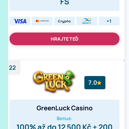
FS
+1
HRAJTE TEĎ
22
7.0
GreenLuck Casino
Bonus:
100% až do 12 500 Kč + 200