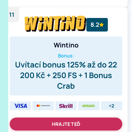
11
8.2
Wintino
Bonus:
Uvítací bonus 125% až do 22
200 Kč + 250 FS + 1 Bonus
Crab
+2
HRAJTE TEĎ