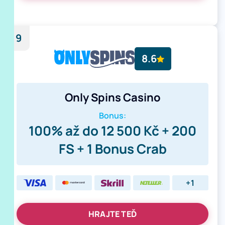
9
8.6
Only Spins Casino
Bonus:
100% až do 12 500 Kč + 200
FS + 1 Bonus Crab
+1
HRAJTE TEĎ