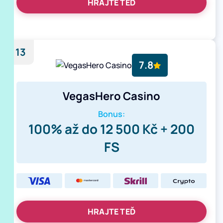
HRAJTE TEĎ
13
7.8
VegasHero Casino
Bonus:
100% až do 12 500 Kč + 200
FS
HRAJTE TEĎ