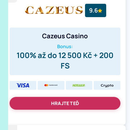
9.6
Cazeus Сasino
Bonus:
100% až do 12 500 Kč + 200
FS
HRAJTE TEĎ