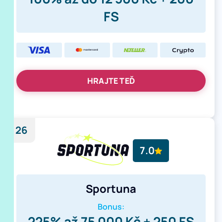
FS
HRAJTE TEĎ
26
7.0
Sportuna
Bonus:
225% až 75 000 Kč + 250 FS