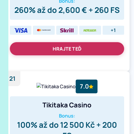
Bonus:
260% až do 2,600 € + 260 FS
+1
HRAJTE TEĎ
21
7.0
Tikitaka Casino
Bonus:
100% až do 12 500 Kč + 200