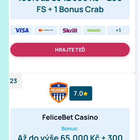
FS + 1 Bonus Crab
+1
HRAJTE TEĎ
23
7.0
FeliceBet Casino
Bonus:
Až do výše 65,000 Kč + 300