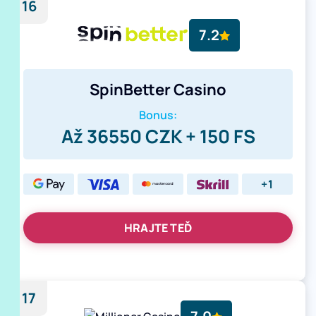
16
7.2
SpinBetter Casino
Bonus:
Až 36550 CZK + 150 FS
+1
HRAJTE TEĎ
17